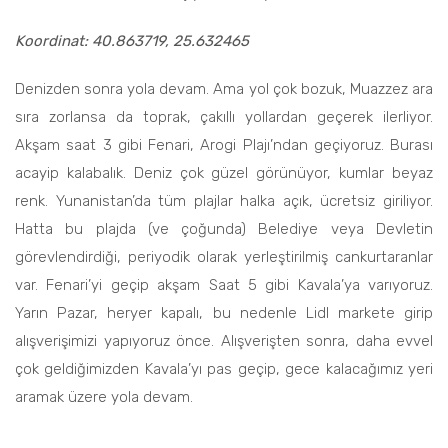
Koordinat: 40.863719, 25.632465
Denizden sonra yola devam. Ama yol çok bozuk, Muazzez ara
sıra zorlansa da toprak, çakıllı yollardan geçerek ilerliyor.
Akşam saat 3 gibi Fenari, Arogi Plajı’ndan geçiyoruz. Burası
acayip kalabalık. Deniz çok güzel görünüyor, kumlar beyaz
renk. Yunanistan’da tüm plajlar halka açık, ücretsiz giriliyor.
Hatta bu plajda (ve çoğunda) Belediye veya Devletin
görevlendirdiği, periyodik olarak yerleştirilmiş cankurtaranlar
var. Fenari’yi geçip akşam Saat 5 gibi Kavala’ya varıyoruz.
Yarın Pazar, heryer kapalı, bu nedenle Lidl markete girip
alışverişimizi yapıyoruz önce. Alışverişten sonra, daha evvel
çok geldiğimizden Kavala’yı pas geçip, gece kalacağımız yeri
aramak üzere yola devam.