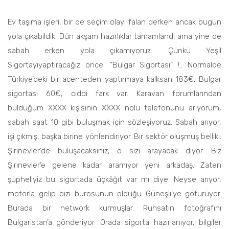
Ev taşıma işleri, bir de seçim olayı falan derken ancak bugün
yola çıkabildik. Dün akşam hazırlıklar tamamlandı ama yine de
sabah erken yola çıkamıyoruz. Çünkü Yeşil
Sigortayıyaptıracağız önce. “Bulgar Sigortası” !.. Normalde
Türkiye’deki bir acenteden yaptırmaya kalksan 183€, Bulgar
sigortası 60€, ciddi fark var. Karavan forumlarından
bulduğum XXXX kişisinin XXXX nolu telefonunu arıyorum,
sabah saat 10 gibi buluşmak için sözleşiyoruz. Sabah arıyor,
işi çıkmış, başka birine yönlendiriyor. Bir sektör oluşmuş belliki.
Şirinevler’de buluşacaksınız, o sizi arayacak diyor. Biz
Şirinevler’e gelene kadar aramıyor yeni arkadaş. Zaten
şüpheliyiz bu sigortada üçkâğıt var mı diye. Neyse arıyor,
motorla gelip bizi bürosunun olduğu Güneşli’ye götürüyor.
Burada bir network kurmuşlar. Ruhsatın fotoğrafını
Bulgaristan’a gönderiyor. Orada sigorta hazırlanıyor, bilgiler