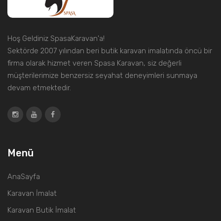
Hoş Geldiniz SpasaKaravan'a!
Sektörde 2007 yılından beri butik karavan imalatında öncü bir
firma olarak hizmet veren Spasa Karavan, siz değerli
müşterilerimize benzersiz seyahat deneyimleri sunmaya
devam etmektedir.
Menü
AnaSayfa
Karavan İmalat
Karavan Butik İmalat