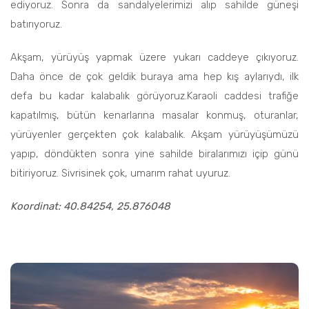
ediyoruz. Sonra da sandalyelerimizi alıp sahilde güneşi
batırıyoruz.
Akşam, yürüyüş yapmak üzere yukarı caddeye çıkıyoruz.
Daha önce de çok geldik buraya ama hep kış aylarıydı, ilk
defa bu kadar kalabalık görüyoruz.Karaoli caddesi trafiğe
kapatılmış, bütün kenarlarına masalar konmuş, oturanlar,
yürüyenler gerçekten çok kalabalık. Akşam yürüyüşümüzü
yapıp, döndükten sonra yine sahilde biralarımızı içip günü
bitiriyoruz. Sivrisinek çok, umarım rahat uyuruz.
Koordinat: 40.84254, 25.876048