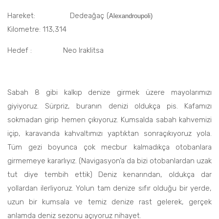
Hareket: Dedeağaç (
Alexandroupoli)
Kilometre: 113,314
Hedef : Neo Iraklitsa
Sabah 8 gibi kalkıp denize girmek üzere mayolarımızı
giyiyoruz. Sürpriz, buranın denizi oldukça pis. Kafamızı
sokmadan girip hemen çıkıyoruz. Kumsalda sabah kahvemizi
içip, karavanda kahvaltımızı yaptıktan sonraçıkıyoruz yola.
Tüm gezi boyunca çok mecbur kalmadıkça otobanlara
girmemeye kararlıyız. (Navigasyon’a da bizi otobanlardan uzak
tut diye tembih ettik) Deniz kenarından, oldukça dar
yollardan ilerliyoruz. Yolun tam denize sıfır olduğu bir yerde,
uzun bir kumsala ve temiz denize rast gelerek, gerçek
anlamda deniz sezonu açıyoruz nihayet.