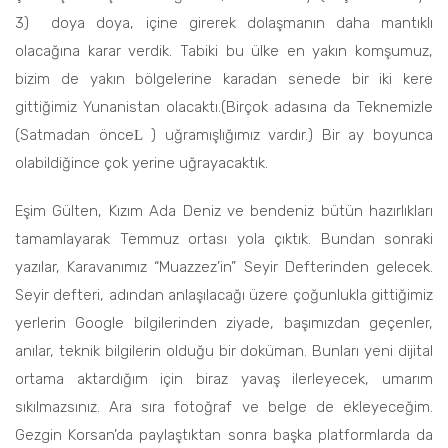
3) doya doya, içine girerek dolaşmanın daha mantıklı
olacağına karar verdik. Tabiki bu ülke en yakın komşumuz,
bizim de yakın bölgelerine karadan senede bir iki kere
gittiğimiz Yunanistan olacaktı.(Birçok adasına da Teknemizle
(Satmadan önce
) uğramışlığımız vardır.) Bir ay boyunca
L
olabildiğince çok yerine uğrayacaktık.
Eşim Gülten, Kızım Ada Deniz ve bendeniz bütün hazırlıkları
tamamlayarak Temmuz ortası yola çıktık. Bundan sonraki
yazılar, Karavanımız “Muazzez’in” Seyir Defterinden gelecek.
Seyir defteri, adından anlaşılacağı üzere çoğunlukla gittiğimiz
yerlerin Google bilgilerinden ziyade, başımızdan geçenler,
anılar, teknik bilgilerin olduğu bir doküman. Bunları yeni dijital
ortama aktardığım için biraz yavaş ilerleyecek, umarım
sıkılmazsınız. Ara sıra fotoğraf ve belge de ekleyeceğim.
Gezgin Korsan’da paylaştıktan sonra başka platformlarda da