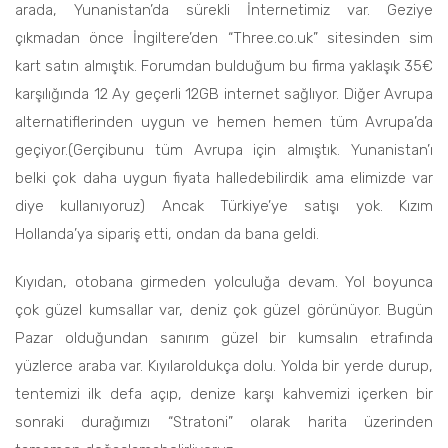
arada, Yunanistan’da sürekli İnternetimiz var. Geziye
çıkmadan önce İngiltere’den “Three.co.uk” sitesinden sim
kart satın almıştık. Forumdan bulduğum bu firma yaklaşık 35€
karşılığında 12 Ay geçerli 12GB internet sağlıyor. Diğer Avrupa
alternatiflerinden uygun ve hemen hemen tüm Avrupa’da
geçiyor.(Gerçibunu tüm Avrupa için almıştık. Yunanistan’ı
belki çok daha uygun fiyata halledebilirdik ama elimizde var
diye kullanıyoruz) Ancak Türkiye’ye satışı yok. Kızım
Hollanda’ya sipariş etti, ondan da bana geldi.
Kıyıdan, otobana girmeden yolculuğa devam. Yol boyunca
çok güzel kumsallar var, deniz çok güzel görünüyor. Bugün
Pazar olduğundan sanırım güzel bir kumsalın etrafında
yüzlerce araba var. Kıyılaroldukça dolu. Yolda bir yerde durup,
tentemizi ilk defa açıp, denize karşı kahvemizi içerken bir
sonraki durağımızı “Stratoni” olarak harita üzerinden