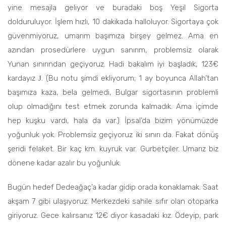
yine mesajla geliyor ve buradaki boş Yeşil Sigorta
dolduruluyor. İşlem hızlı, 10 dakikada halloluyor. Sigortaya çok
güvenmiyoruz, umarım başımıza birşey gelmez. Ama en
azından prosedürlere uygun sanırım, problemsiz olarak
Yunan sınırından geçiyoruz. Hadi bakalım iyi başladık, 123€
kardayız
. (Bu notu şimdi ekliyorum; 1 ay boyunca Allah’tan
J
başımıza kaza, bela gelmedi, Bulgar sigortasının problemli
olup olmadığını test etmek zorunda kalmadık. Ama içimde
hep kuşku vardı, hala da var.) İpsal’da bizim yönümüzde
yoğunluk yok. Problemsiz geçiyoruz iki sınırı da. Fakat dönüş
şeridi felaket. Bir kaç km. kuyruk var. Gurbetçiler. Umarız biz
dönene kadar azalır bu yoğunluk.
Bugün hedef Dedeağaç’a kadar gidip orada konaklamak. Saat
akşam 7 gibi ulaşıyoruz. Merkezdeki sahile sıfır olan otoparka
giriyoruz. Gece kalırsanız 12€ diyor kasadaki kız. Ödeyip, park